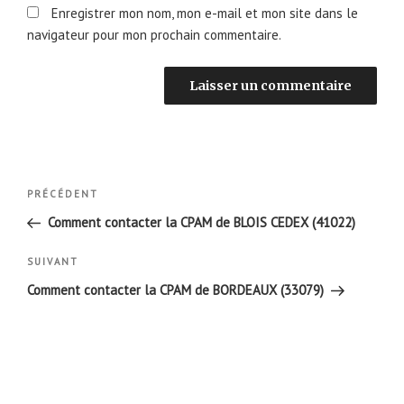
Enregistrer mon nom, mon e-mail et mon site dans le
navigateur pour mon prochain commentaire.
Navigation
Article
PRÉCÉDENT
de
précédent
Comment contacter la CPAM de BLOIS CEDEX (41022)
l’article
Article
SUIVANT
suivant
Comment contacter la CPAM de BORDEAUX (33079)