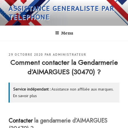
Aller
ASSISTANCE GENERALISTE PAR
au
TELEPHONE
contenu
principal
Menu
PUBLIÉ
29 OCTOBRE 2020
PAR
ADMINISTRATEUR
LE
Comment contacter la Gendarmerie
d’AIMARGUES (30470) ?
Service indépendant :
Assistance non affiliée aux marques.
En savoir plus
Contacter
la gendarmerie d’AIMARGUES