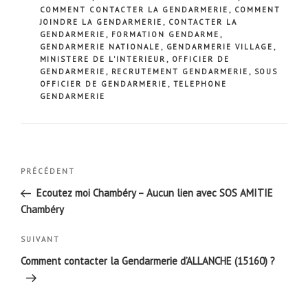
COMMENT CONTACTER LA GENDARMERIE
,
COMMENT
JOINDRE LA GENDARMERIE
,
CONTACTER LA
GENDARMERIE
,
FORMATION GENDARME
,
GENDARMERIE NATIONALE
,
GENDARMERIE VILLAGE
,
MINISTERE DE L'INTERIEUR
,
OFFICIER DE
GENDARMERIE
,
RECRUTEMENT GENDARMERIE
,
SOUS
OFFICIER DE GENDARMERIE
,
TELEPHONE
GENDARMERIE
Navigation
Article
PRÉCÉDENT
de
précédent
Ecoutez moi Chambéry – Aucun lien avec SOS AMITIE
l’article
Chambéry
Article
SUIVANT
suivant
Comment contacter la Gendarmerie d’ALLANCHE (15160) ?