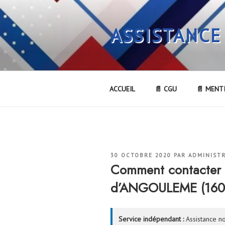
Aller
au
ASSISTANCE
contenu
principal
ACCUEIL
📄 CGU
📄 MENT
PUBLIÉ
30 OCTOBRE 2020
PAR
ADMINIST
LE
Comment contacter 
d’ANGOULEME (160
Service indépendant :
Assistance no