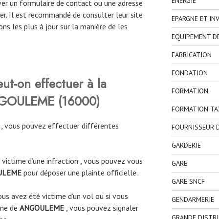
ENERGIE
ver un formulaire de contact ou une adresse
er. Il est recommandé de consulter leur site
EPARGNE ET IN
ons les plus à jour sur la manière de les
EQUIPEMENT D
FABRICATION
FONDATION
eut-on effectuer à la
FORMATION
ANGOULEME
(
16000
)
FORMATION TA
E
, vous pouvez effectuer différentes
FOURNISSEUR D
GARDERIE
 victime d’une infraction , vous pouvez vous
GARE
ULEME
pour déposer une plainte officielle.
GARE SNCF
ous avez été victime d’un vol ou si vous
GENDARMERIE
une de
ANGOULEME
, vous pouvez signaler
GRANDE DISTR