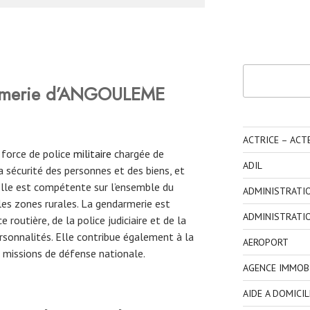
Rechercher
rmerie d’ANGOULEME
ACTRICE – ACT
 force de police
militaire
chargée de
ADIL
 la sécurité des personnes et des biens, et
. Elle est compétente sur l’ensemble du
ADMINISTRATI
 les zones rurales. La gendarmerie est
ADMINISTRATI
routière, de la police judiciaire et de la
ersonnalités. Elle contribue également à la
AEROPORT
es missions de défense nationale.
AGENCE IMMOBI
AIDE A DOMICIL