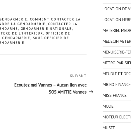
LOCATION DE V
LOCATION HEB
 GENDARMERIE
,
COMMENT CONTACTER LA
NDRE LA GENDARMERIE
,
CONTACTER LA
GENDARME
,
GENDARMERIE NATIONALE
,
MATERIEL MEDI
STERE DE L'INTERIEUR
,
OFFICIER DE
 GENDARMERIE
,
SOUS OFFICIER DE
MEDECIN VETER
ENDARMERIE
MENUISERIE-F
METRO PARISIE
MEUBLE ET DE
SUIVANT
Article
suivant
MICRO FINANCE
Ecoutez moi Vannes – Aucun lien avec
SOS AMITIE Vannes
MISS FRANCE
MODE
MOTEUR ELECT
MUSEE