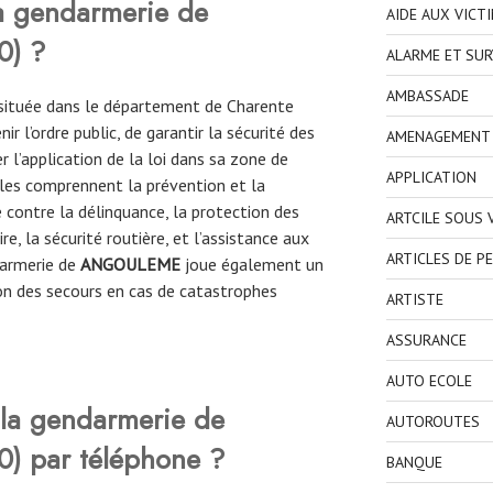
la gendarmerie de
AIDE AUX VICT
0
) ?
ALARME ET SUR
AMBASSADE
 située dans le département de Charente
r l’ordre public, de garantir la sécurité des
AMENAGEMENT I
r l’application de la loi dans sa zone de
APPLICATION
les comprennent la prévention et la
e contre la délinquance, la protection des
ARTCILE SOUS
ire, la sécurité routière, et l’assistance aux
ARTICLES DE P
darmerie
de
ANGOULEME
joue également un
on des secours en cas de catastrophes
ARTISTE
ASSURANCE
AUTO ECOLE
la gendarmerie de
AUTOROUTES
0
)
par téléphone ?
BANQUE