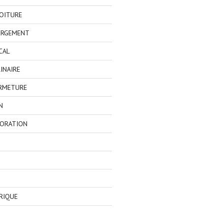
OITURE
ERGEMENT
CAL
INAIRE
ERMETURE
N
CORATION
RIQUE