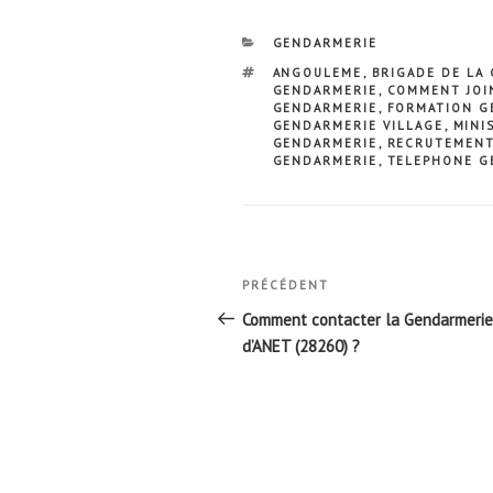
CATÉGORIES
GENDARMERIE
ÉTIQUETTES
ANGOULEME
,
BRIGADE DE LA
GENDARMERIE
,
COMMENT JOI
GENDARMERIE
,
FORMATION 
GENDARMERIE VILLAGE
,
MINI
GENDARMERIE
,
RECRUTEMENT
GENDARMERIE
,
TELEPHONE G
Navigation
Article
PRÉCÉDENT
de
précédent
Comment contacter la Gendarmerie
l’article
d’ANET (28260) ?