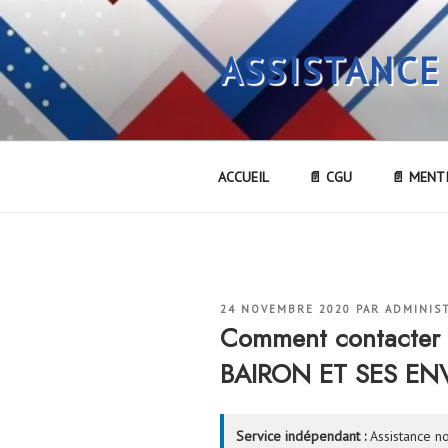
Aller
au
ASSISTANCE
contenu
principal
ACCUEIL
📄 CGU
📄 MENT
PUBLIÉ
24 NOVEMBRE 2020
PAR
ADMINIS
LE
Comment contacter 
BAIRON ET SES ENV
Service indépendant :
Assistance no