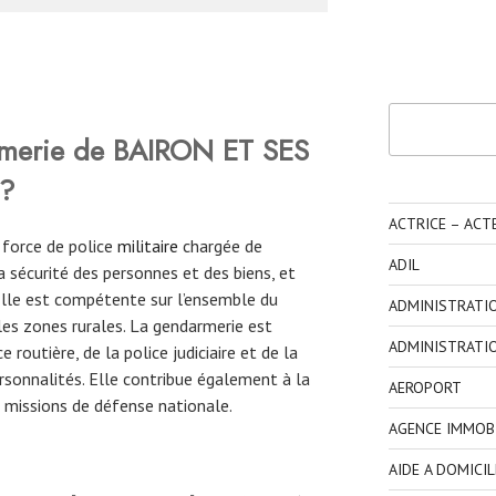
Rechercher
merie de BAIRON ET SES
?
ACTRICE – ACT
 force de police
militaire
chargée de
ADIL
 la sécurité des personnes et des biens, et
. Elle est compétente sur l’ensemble du
ADMINISTRATI
 les zones rurales. La gendarmerie est
ADMINISTRATI
routière, de la police judiciaire et de la
ersonnalités. Elle contribue également à la
AEROPORT
es missions de défense nationale.
AGENCE IMMOBI
AIDE A DOMICIL