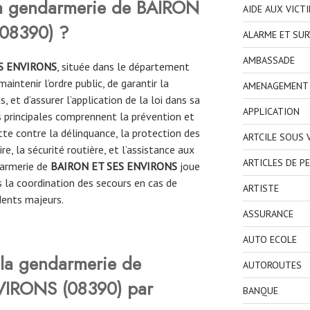
la gendarmerie de
BAIRON
AIDE AUX VICT
(08390)
?
ALARME ET SUR
AMBASSADE
S ENVIRONS
, située dans le département
intenir l’ordre public, de garantir la
AMENAGEMENT I
, et d’assurer l’application de la loi dans sa
APPLICATION
 principales comprennent la prévention et
utte contre la délinquance, la protection des
ARTCILE SOUS
ire, la sécurité routière, et l’assistance aux
ARTICLES DE P
darmerie de
BAIRON ET SES ENVIRONS
joue
 la coordination des secours en cas de
ARTISTE
dents majeurs.
ASSURANCE
AUTO ECOLE
la gendarmerie de
AUTOROUTES
VIRONS
(
08390
)
par
BANQUE