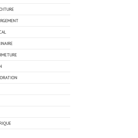
OITURE
ERGEMENT
CAL
INAIRE
ERMETURE
N
CORATION
RIQUE