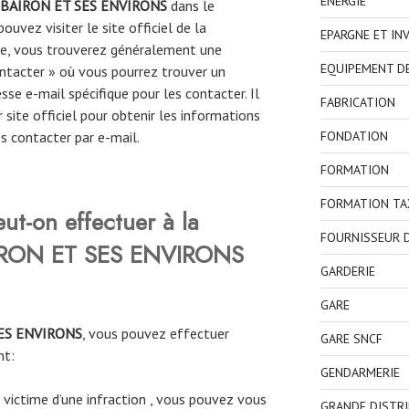
ENERGIE
BAIRON ET SES ENVIRONS
dans le
ouvez visiter le site officiel de la
EPARGNE ET IN
ite, vous trouverez généralement une
EQUIPEMENT D
ntacter » où vous pourrez trouver un
se e-mail spécifique pour les contacter. Il
FABRICATION
site officiel pour obtenir les informations
FONDATION
es contacter par e-mail.
FORMATION
FORMATION TA
eut-on effectuer à la
FOURNISSEUR D
IRON ET SES ENVIRONS
GARDERIE
GARE
ES ENVIRONS
, vous pouvez effectuer
GARE SNCF
nt:
GENDARMERIE
 victime d’une infraction , vous pouvez vous
GRANDE DISTR