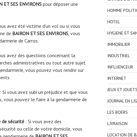
N ET SES ENVIRONS
pour déposer une
HOMME POLITI
HOTEL
ous avez été victime d’un vol ou si vous
une de
BAIRON ET SES ENVIRONS
, vous
HYGIENE ET SA
ndarmerie de Carros.
IMMOBILIER
ous avez des questions concernant la
INDUSTRIEL
rches administratives ou tout autre sujet
INFLUENCEUR
gendarmerie, vous pouvez vous rendre sur
ents.
INTERNET
JEUX ET JOUET
: Si vous avez subi un préjudice et que vous
s, vous pouvez le faire à la gendarmerie de
JOURNAL EN LI
LES BOERS
 de sécurité
: Si vous avez des
LIVRAISON
écurité ou celle de votre domicile, vous
LOCATION DE 
la gendarmerie de
BAIRON ET SES