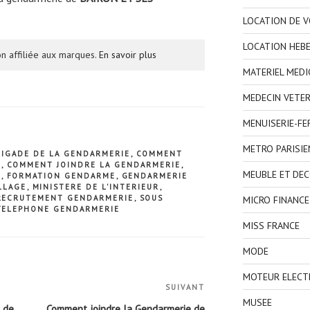
LOCATION DE V
LOCATION HEB
n affiliée aux marques.
En savoir plus
MATERIEL MEDI
MEDECIN VETER
MENUISERIE-F
METRO PARISIE
RIGADE DE LA GENDARMERIE
,
COMMENT
E
,
COMMENT JOINDRE LA GENDARMERIE
,
MEUBLE ET DE
E
,
FORMATION GENDARME
,
GENDARMERIE
LLAGE
,
MINISTERE DE L'INTERIEUR
,
RECRUTEMENT GENDARMERIE
,
SOUS
MICRO FINANCE
TELEPHONE GENDARMERIE
MISS FRANCE
MODE
MOTEUR ELECT
SUIVANT
Article
MUSEE
suivant
 de
Comment joindre la Gendarmerie de