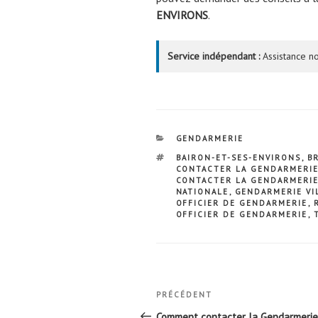
ENVIRONS
.
Service indépendant :
Assistance no
CATÉGORIES
GENDARMERIE
ÉTIQUETTES
BAIRON-ET-SES-ENVIRONS
,
B
CONTACTER LA GENDARMERI
CONTACTER LA GENDARMERI
NATIONALE
,
GENDARMERIE VI
OFFICIER DE GENDARMERIE
,
OFFICIER DE GENDARMERIE
,
Navigation
Article
PRÉCÉDENT
de
précédent
Comment contacter la Gendarmerie