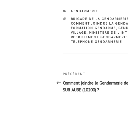
CATÉGORIES
GENDARMERIE
ÉTIQUETTES
BRIGADE DE LA GENDARMERI
COMMENT JOINDRE LA GEND
FORMATION GENDARME
,
GEND
VILLAGE
,
MINISTERE DE L'IN
RECRUTEMENT GENDARMERIE
TELEPHONE GENDARMERIE
Navigation
Article
PRÉCÉDENT
de
précédent
Comment joindre la Gendarmerie d
l’article
SUR AUBE (10200) ?