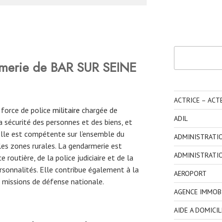
Rechercher
merie de BAR SUR SEINE
ACTRICE – ACT
 force de police
militaire
chargée de
ADIL
 la sécurité des personnes et des biens, et
. Elle est compétente sur l’ensemble du
ADMINISTRATI
 les zones rurales. La gendarmerie est
ADMINISTRATI
routière, de la police judiciaire et de la
ersonnalités. Elle contribue également à la
AEROPORT
es missions de défense nationale.
AGENCE IMMOBI
AIDE A DOMICIL