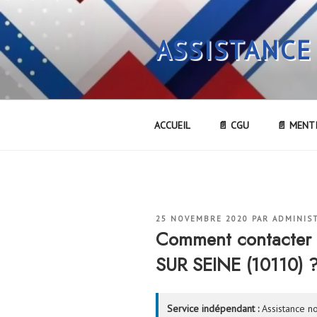
Aller
au
ASSISTANCE
contenu
principal
ACCUEIL
📄 CGU
📄 MENT
PUBLIÉ
25 NOVEMBRE 2020
PAR
ADMINIS
LE
Comment contacter 
SUR SEINE (10110) 
Service indépendant :
Assistance no