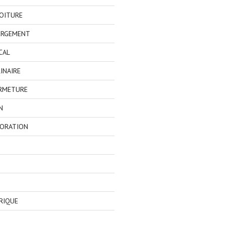
OITURE
ERGEMENT
CAL
INAIRE
ERMETURE
N
CORATION
RIQUE