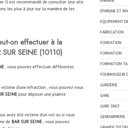
ENERGIE
er. Il est recommandé de consulter leur site
ons les plus à jour sur la manière de les
EPARGNE ET IN
EQUIPEMENT D
FABRICATION
eut-on effectuer à la
FONDATION
 SUR SEINE
(
10110
)
FORMATION
FORMATION TA
INE
, vous pouvez effectuer différentes
FOURNISSEUR D
GARDERIE
 victime d’une infraction , vous pouvez vous
UR SEINE
pour déposer une plainte
GARE
GARE SNCF
ous avez été victime d’un vol ou si vous
GENDARMERIE
une de
BAR SUR SEINE
, vous pouvez
GRANDE DISTR