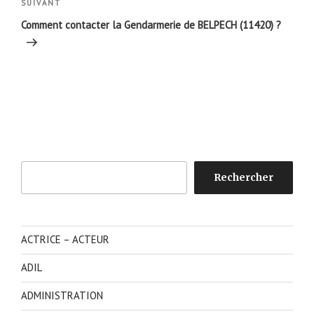
Article
SUIVANT
suivant
Comment contacter la Gendarmerie de BELPECH (11420) ?
Rechercher
Rechercher
ACTRICE – ACTEUR
ADIL
ADMINISTRATION