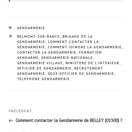
CATÉGORIES
GENDARMERIE
ÉTIQUETTES
BELMONT-SUR-RANCE
,
BRIGADE DE LA
GENDARMERIE
,
COMMENT CONTACTER LA
GENDARMERIE
,
COMMENT JOINDRE LA GENDARMERIE
,
CONTACTER LA GENDARMERIE
,
FORMATION
GENDARME
,
GENDARMERIE NATIONALE
,
GENDARMERIE VILLAGE
,
MINISTERE DE L'INTERIEUR
,
OFFICIER DE GENDARMERIE
,
RECRUTEMENT
GENDARMERIE
,
SOUS OFFICIER DE GENDARMERIE
,
TELEPHONE GENDARMERIE
Navigation
Article
PRÉCÉDENT
de
précédent
Comment contacter la Gendarmerie de BELLEY (01300) ?
l’article