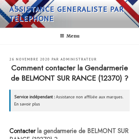
Aller
ASSISTANCE GENERALISTE PAR
au
TELEPHONE
contenu
principal
Menu
PUBLIÉ
26 NOVEMBRE 2020
PAR
ADMINISTRATEUR
LE
Comment contacter la Gendarmerie
de BELMONT SUR RANCE (12370) ?
Service indépendant :
Assistance non affiliée aux marques.
En savoir plus
Contacter
la gendarmerie de
BELMONT SUR