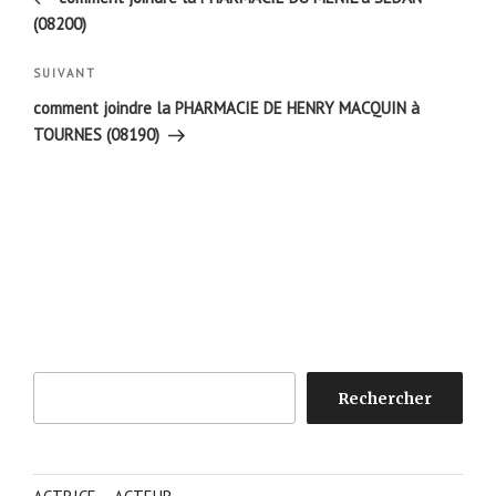
l’article
(08200)
Article
SUIVANT
suivant
comment joindre la PHARMACIE DE HENRY MACQUIN à
TOURNES (08190)
Rechercher
Rechercher