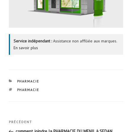
Service indépendant :
Assistance non affiliée aux marques.
En savoir plus
CATÉGORIES
PHARMACIE
ÉTIQUETTES
PHARMACIE
Navigation
Article
PRÉCÉDENT
de
précédent
comment joindre la PHARMACIE DU MENIL à SEDAN