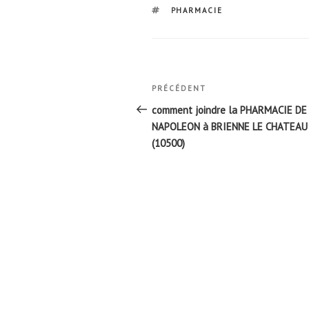
ÉTIQUETTES
PHARMACIE
Navigation
Article
PRÉCÉDENT
de
précédent
comment joindre la PHARMACIE DE
l’article
NAPOLEON à BRIENNE LE CHATEAU
(10500)