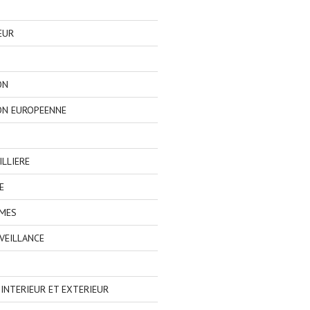
EUR
ON
ON EUROPEENNE
LLIERE
E
IMES
VEILLANCE
NTERIEUR ET EXTERIEUR