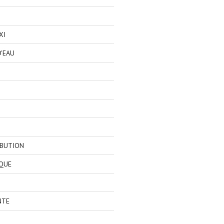
XI
'EAU
IBUTION
QUE
NTE