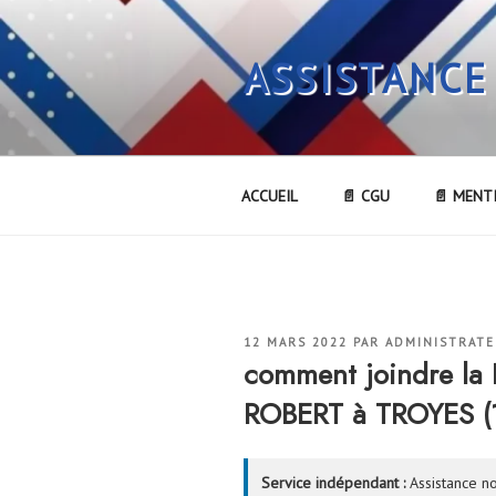
Aller
au
ASSISTANCE
contenu
principal
ACCUEIL
📄 CGU
📄 MENT
PUBLIÉ
12 MARS 2022
PAR
ADMINISTRAT
LE
comment joindre 
ROBERT à TROYES (
Service indépendant :
Assistance no