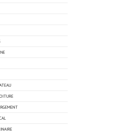
S
GNE
BATEAU
OITURE
ERGEMENT
CAL
INAIRE