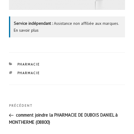
Service indépendant :
Assistance non affiliée aux marques.
En savoir plus
CATÉGORIES
PHARMACIE
ÉTIQUETTES
PHARMACIE
Navigation
Article
PRÉCÉDENT
de
précédent
comment joindre la PHARMACIE DE DUBOIS DANIEL à
l’article
MONTHERME (08800)