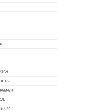
S
GNE
BATEAU
OITURE
ERGEMENT
CAL
INAIRE