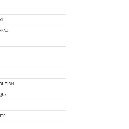
XI
'EAU
IBUTION
QUE
NTE