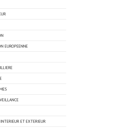
EUR
ON
ON EUROPEENNE
LLIERE
E
IMES
VEILLANCE
NTERIEUR ET EXTERIEUR