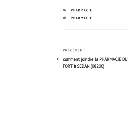
CATÉGORIES
PHARMACIE
ÉTIQUETTES
PHARMACIE
Navigation
Article
PRÉCÉDENT
de
précédent
comment joindre la PHARMACIE DU
l’article
FORT à SEDAN (08200)