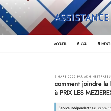
Aller
au
ASSISTANCE
contenu
principal
ACCUEIL
📄 CGU
📄 MENT
PUBLIÉ
9 MARS 2022
PAR
ADMINISTRATE
LE
comment joindre l
à PRIX LES MEZIERE
Service indépendant :
Assistance no