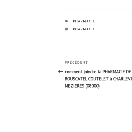
CATÉGORIES
PHARMACIE
ÉTIQUETTES
PHARMACIE
Navigation
Article
PRÉCÉDENT
de
précédent
comment joindre la PHARMACIE DE
l’article
BOUSCATEL COUTELET à CHARLEVI
MEZIERES (08000)