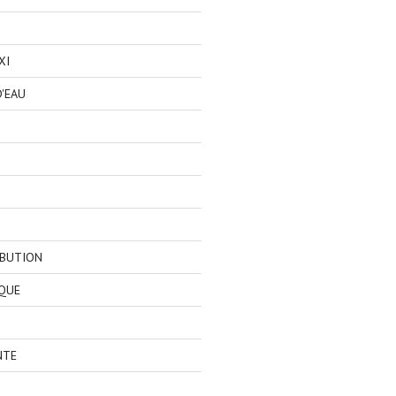
XI
'EAU
IBUTION
QUE
NTE