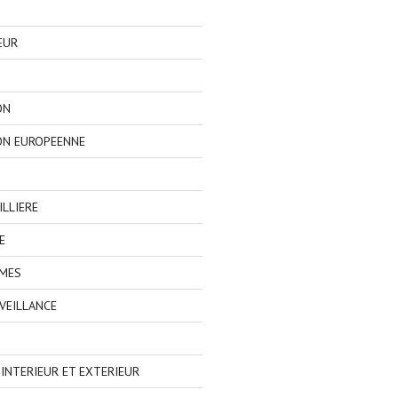
EUR
ON
ON EUROPEENNE
LLIERE
E
IMES
VEILLANCE
NTERIEUR ET EXTERIEUR