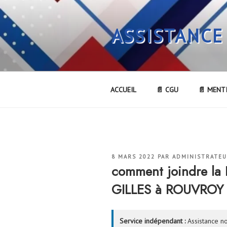
Aller
au
ASSISTANCE
contenu
principal
ACCUEIL
📄 CGU
📄 MENT
PUBLIÉ
8 MARS 2022
PAR
ADMINISTRATE
LE
comment joindre l
GILLES à ROUVROY 
Service indépendant :
Assistance no