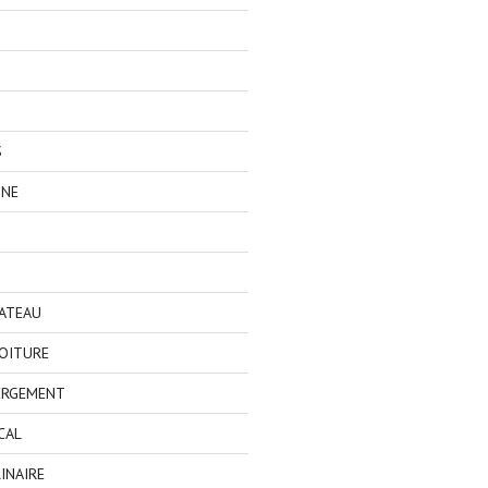
S
GNE
BATEAU
OITURE
ERGEMENT
CAL
INAIRE