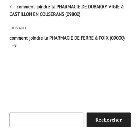
de
précédent
comment joindre la PHARMACIE DE DUBARRY VIGIE à
l’article
CASTILLON EN COUSERANS (09800)
Article
SUIVANT
suivant
comment joindre la PHARMACIE DE FERRE à FOIX (09000)
Rechercher
Rechercher