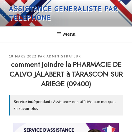
Aller
ASSISTANCE GENERALISTE PAR
au
TELEPHONE
contenu
principal
Menu
PUBLIÉ
10 MARS 2022
PAR
ADMINISTRATEUR
LE
comment joindre la PHARMACIE DE
CALVO JALABERT à TARASCON SUR
ARIEGE (09400)
Service indépendant :
Assistance non affiliée aux marques.
En savoir plus