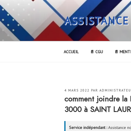
Aller
au
ASSISTANCE
contenu
principal
ACCUEIL
📄 CGU
📄 MENT
PUBLIÉ
4 MARS 2022
PAR
ADMINISTRATE
LE
comment joindre l
3000 à SAINT LAUR
Service indépendant :
Assistance no