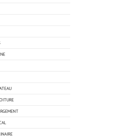
S
GNE
BATEAU
OITURE
ERGEMENT
CAL
INAIRE