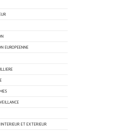
EUR
ON
ON EUROPEENNE
LLIERE
E
IMES
VEILLANCE
NTERIEUR ET EXTERIEUR