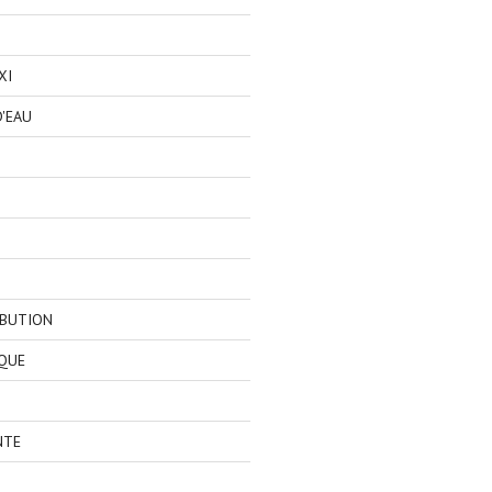
XI
'EAU
IBUTION
QUE
NTE