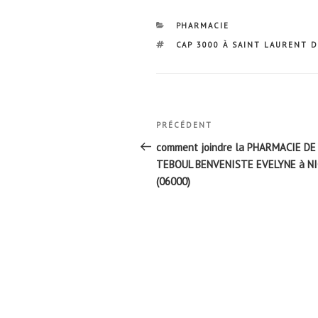
CATÉGORIES
PHARMACIE
ÉTIQUETTES
CAP 3000 À SAINT LAURENT D
Navigation
Article
PRÉCÉDENT
de
précédent
comment joindre la PHARMACIE DE
l’article
TEBOUL BENVENISTE EVELYNE à NI
(06000)