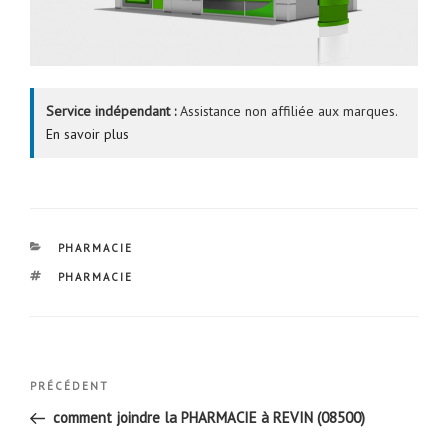
Service indépendant :
Assistance non affiliée aux marques.
En savoir plus
CATÉGORIES
PHARMACIE
ÉTIQUETTES
PHARMACIE
Navigation
Article
PRÉCÉDENT
de
précédent
comment joindre la PHARMACIE à REVIN (08500)
l’article