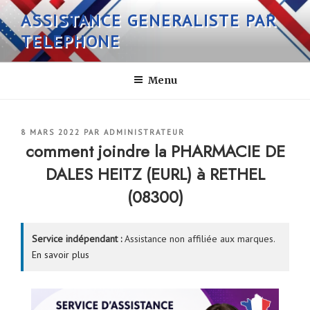
Aller
ASSISTANCE GENERALISTE PAR
au
TELEPHONE
contenu
principal
Menu
PUBLIÉ
8 MARS 2022
PAR
ADMINISTRATEUR
LE
comment joindre la PHARMACIE DE
DALES HEITZ (EURL) à RETHEL
(08300)
Service indépendant :
Assistance non affiliée aux marques.
En savoir plus