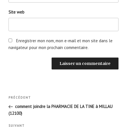
Site web
Enregistrer mon nom, mon e-mail et mon site dans le
navigateur pour mon prochain commentaire.
Navigation
Article
PRÉCÉDENT
de
précédent
comment joindre la PHARMACIE DE LA TINE à MILLAU
l’article
(12100)
Article
SUIVANT