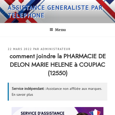
Aller
ASSISTANCE GENERALISTE PAR
au
TELEPHONE
contenu
principal
Menu
PUBLIÉ
22 MARS 2022
PAR
ADMINISTRATEUR
LE
comment joindre la PHARMACIE DE
DELON MARIE HELENE à COUPIAC
(12550)
Service indépendant :
Assistance non affiliée aux marques.
En savoir plus