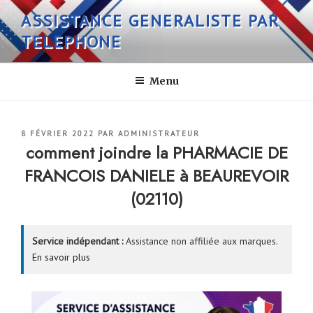
Aller
ASSISTANCE GENERALISTE PAR
au
TELEPHONE
contenu
principal
Menu
PUBLIÉ
8 FÉVRIER 2022
PAR
ADMINISTRATEUR
LE
comment joindre la PHARMACIE DE
FRANCOIS DANIELE à BEAUREVOIR
(02110)
Service indépendant :
Assistance non affiliée aux marques.
En savoir plus