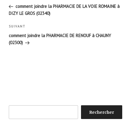
de
précédent
comment joindre la PHARMACIE DE LA VOIE ROMAINE à
l’article
DIZY LE GROS (02340)
Article
SUIVANT
suivant
comment joindre la PHARMACIE DE RENOUF à CHAUNY
(02300)
Rechercher
Rechercher