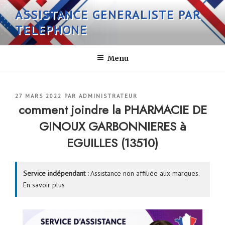
Aller
ASSISTANCE GENERALISTE PAR
au
TELEPHONE
contenu
principal
Menu
PUBLIÉ
27 MARS 2022
PAR
ADMINISTRATEUR
LE
comment joindre la PHARMACIE DE
GINOUX GARBONNIERES à
EGUILLES (13510)
Service indépendant :
Assistance non affiliée aux marques.
En savoir plus