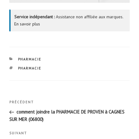
Service indépendant :
Assistance non affiliée aux marques.
En savoir plus
CATÉGORIES
PHARMACIE
ÉTIQUETTES
PHARMACIE
Navigation
Article
PRÉCÉDENT
de
précédent
comment joindre la PHARMACIE DE PROVEN à CAGNES
l’article
SUR MER (06800)
Article
SUIVANT