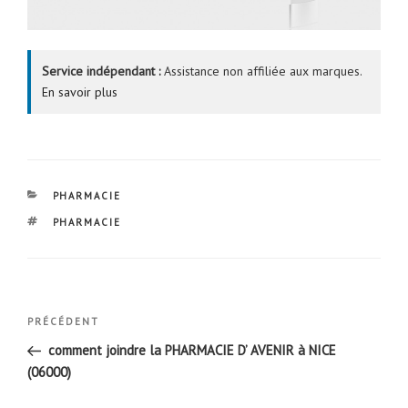
Service indépendant :
Assistance non affiliée aux marques.
En savoir plus
CATÉGORIES
PHARMACIE
ÉTIQUETTES
PHARMACIE
Navigation
Article
PRÉCÉDENT
de
précédent
comment joindre la PHARMACIE D’ AVENIR à NICE
l’article
(06000)