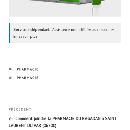
Service indépendant :
Assistance non affiliée aux marques.
En savoir plus
CATÉGORIES
PHARMACIE
ÉTIQUETTES
PHARMACIE
Navigation
Article
PRÉCÉDENT
de
précédent
comment joindre la PHARMACIE DU RAGADAN à SAINT
l’article
LAURENT DU VAR (06700)