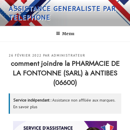
Aller
ASSISTANCE GENERALISTE PAR
au
TELEPHONE
contenu
principal
Menu
PUBLIÉ
26 FÉVRIER 2022
PAR
ADMINISTRATEUR
LE
comment joindre la PHARMACIE DE
LA FONTONNE (SARL) à ANTIBES
(06600)
Service indépendant :
Assistance non affiliée aux marques.
En savoir plus