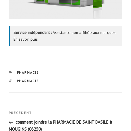
Service indépendant :
Assistance non affiliée aux marques.
En savoir plus
CATÉGORIES
PHARMACIE
ÉTIQUETTES
PHARMACIE
Navigation
Article
PRÉCÉDENT
de
précédent
comment joindre la PHARMACIE DE SAINT BASILE à
l’article
MOUGINS (06250)