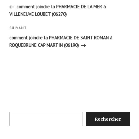
de
précédent
comment joindre la PHARMACIE DE LA MER à
l’article
VILLENEUVE LOUBET (06270)
Article
SUIVANT
suivant
comment joindre la PHARMACIE DE SAINT ROMAN à
ROQUEBRUNE CAP MARTIN (06190)
Rechercher
Rechercher