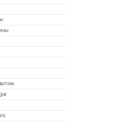
XI
'EAU
IBUTION
QUE
NTE