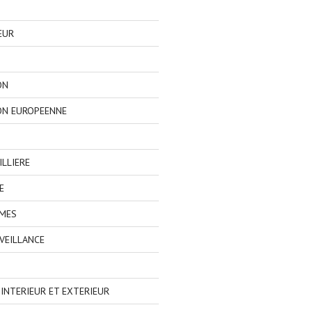
EUR
ON
ON EUROPEENNE
LLIERE
E
IMES
VEILLANCE
NTERIEUR ET EXTERIEUR