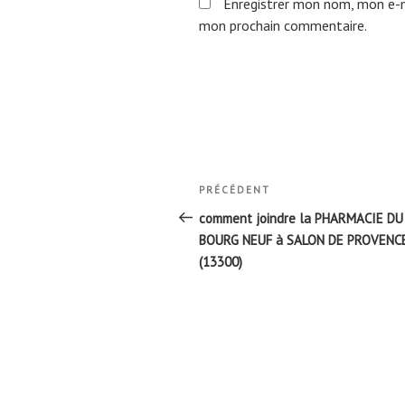
Enregistrer mon nom, mon e-m
mon prochain commentaire.
Navigation
Article
PRÉCÉDENT
de
précédent
comment joindre la PHARMACIE DU
l’article
BOURG NEUF à SALON DE PROVENC
(13300)