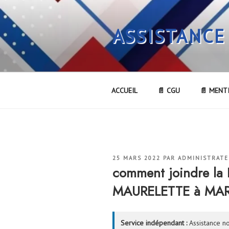
Aller
au
ASSISTANCE
contenu
principal
ACCUEIL
📄 CGU
📄 MENT
PUBLIÉ
25 MARS 2022
PAR
ADMINISTRAT
LE
comment joindre l
MAURELETTE à MARS
Service indépendant :
Assistance no