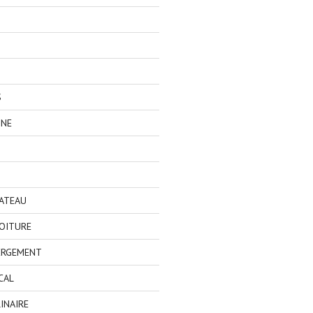
S
GNE
BATEAU
OITURE
ERGEMENT
CAL
INAIRE