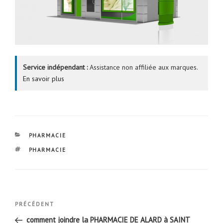
Service indépendant :
Assistance non affiliée aux marques.
En savoir plus
CATÉGORIES
PHARMACIE
ÉTIQUETTES
PHARMACIE
Navigation
Article
PRÉCÉDENT
de
précédent
comment joindre la PHARMACIE DE ALARD à SAINT