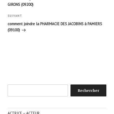
l’article
GIRONS (09200)
Article
SUIVANT
suivant
comment joindre la PHARMACIE DES JACOBINS à PAMIERS
(09100)
Rechercher
Rechercher
ACTRICE – ACTEUR