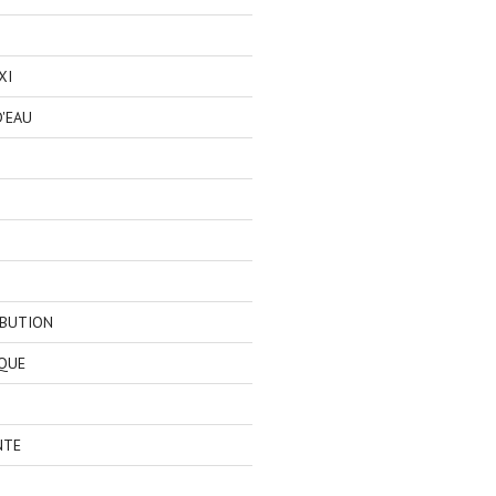
XI
'EAU
IBUTION
QUE
NTE