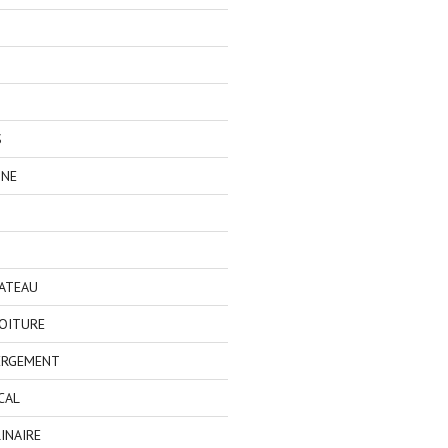
S
GNE
BATEAU
OITURE
ERGEMENT
CAL
INAIRE