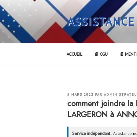
Aller
au
ASSISTANCE
contenu
principal
ACCUEIL
📄 CGU
📄 MENT
PUBLIÉ
5 MARS 2022
PAR
ADMINISTRATE
LE
comment joindre l
LARGERON à ANNO
Service indépendant :
Assistance no