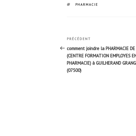
ÉTIQUETTES
PHARMACIE
Navigation
Article
PRÉCÉDENT
de
précédent
comment joindre la PHARMACIE DE
l’article
(CENTRE FORMATION EMPLOYES E
PHARMACIE) à GUILHERAND GRAN
(07500)