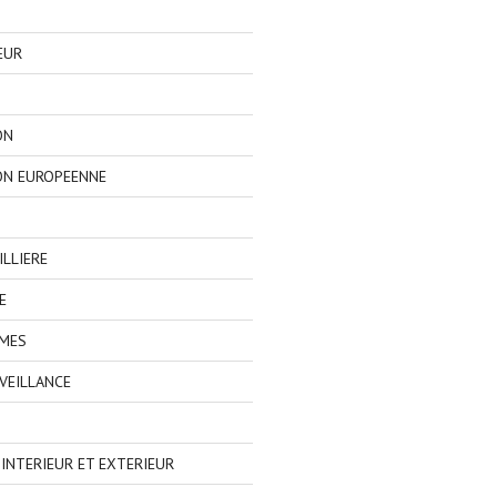
EUR
ON
ON EUROPEENNE
LLIERE
E
IMES
VEILLANCE
NTERIEUR ET EXTERIEUR