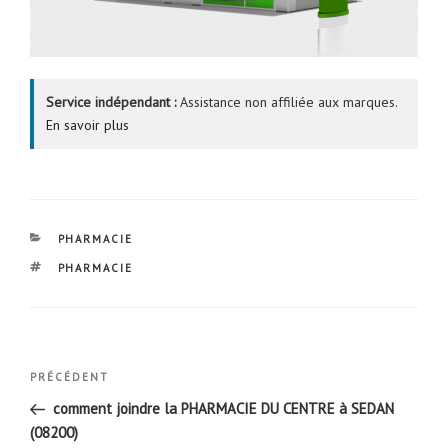
Service indépendant :
Assistance non affiliée aux marques.
En savoir plus
CATÉGORIES
PHARMACIE
ÉTIQUETTES
PHARMACIE
Navigation
Article
PRÉCÉDENT
de
précédent
comment joindre la PHARMACIE DU CENTRE à SEDAN
l’article
(08200)