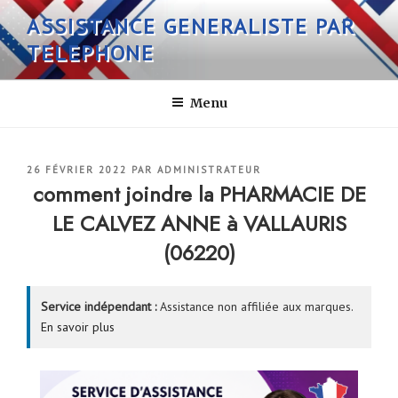
Aller
ASSISTANCE GENERALISTE PAR
au
TELEPHONE
contenu
principal
Menu
PUBLIÉ
26 FÉVRIER 2022
PAR
ADMINISTRATEUR
LE
comment joindre la PHARMACIE DE
LE CALVEZ ANNE à VALLAURIS
(06220)
Service indépendant :
Assistance non affiliée aux marques.
En savoir plus