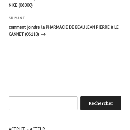
l’article
NICE (06000)
Article
SUIVANT
suivant
comment joindre la PHARMACIE DE BEAU JEAN PIERRE à LE
CANNET (06110)
Rechercher
Rechercher
ACTRICE – ACTEUR