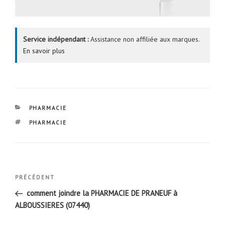
Service indépendant :
Assistance non affiliée aux marques.
En savoir plus
CATÉGORIES
PHARMACIE
ÉTIQUETTES
PHARMACIE
Navigation
Article
PRÉCÉDENT
de
précédent
comment joindre la PHARMACIE DE PRANEUF à
l’article
ALBOUSSIERES (07440)