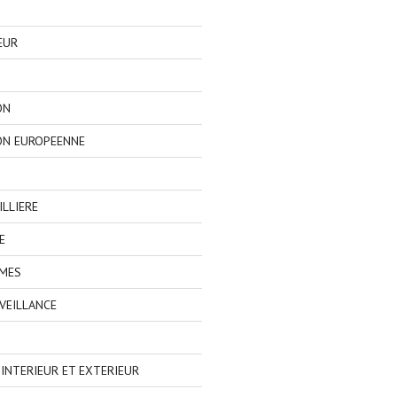
EUR
ON
ON EUROPEENNE
LLIERE
E
IMES
VEILLANCE
NTERIEUR ET EXTERIEUR