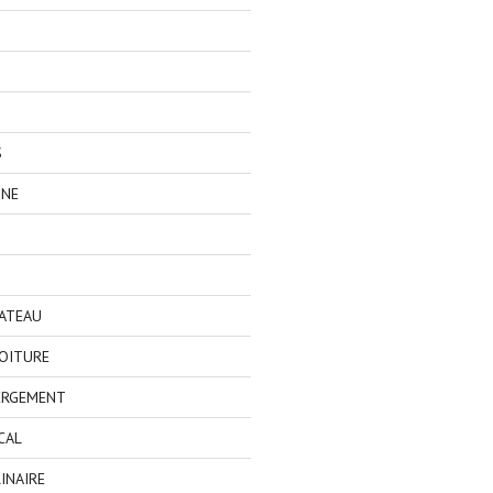
S
GNE
BATEAU
OITURE
ERGEMENT
CAL
INAIRE