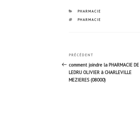
CATÉGORIES
PHARMACIE
ÉTIQUETTES
PHARMACIE
Navigation
Article
PRÉCÉDENT
de
précédent
comment joindre la PHARMACIE DE
l’article
LEDRU OLIVIER à CHARLEVILLE
MEZIERES (08000)