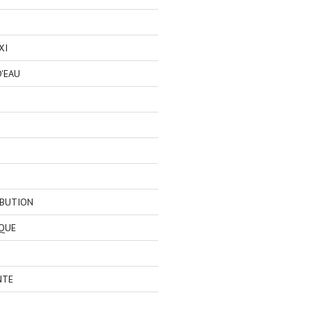
XI
'EAU
IBUTION
QUE
NTE