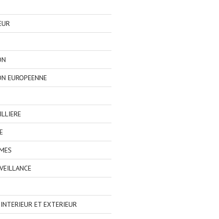
EUR
ON
ON EUROPEENNE
LLIERE
E
IMES
VEILLANCE
NTERIEUR ET EXTERIEUR