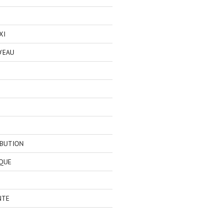
XI
'EAU
IBUTION
QUE
NTE