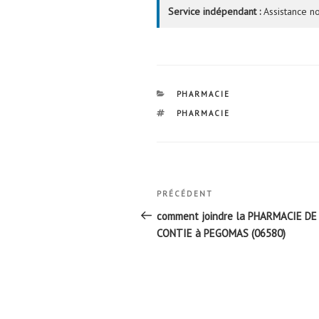
Service indépendant :
Assistance no
CATÉGORIES
PHARMACIE
ÉTIQUETTES
PHARMACIE
Navigation
Article
PRÉCÉDENT
de
précédent
comment joindre la PHARMACIE DE
l’article
CONTIE à PEGOMAS (06580)