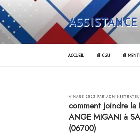
Aller
au
ASSISTANCE
contenu
principal
ACCUEIL
📄 CGU
📄 MENT
PUBLIÉ
4 MARS 2022
PAR
ADMINISTRATE
LE
comment joindre l
ANGE MIGANI à SA
(06700)