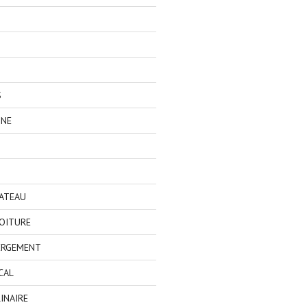
S
GNE
BATEAU
OITURE
ERGEMENT
CAL
INAIRE