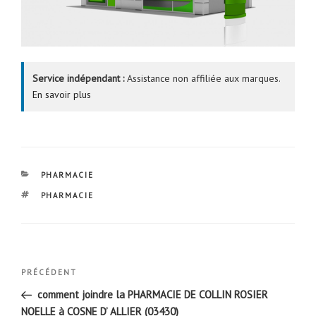
Service indépendant :
Assistance non affiliée aux marques.
En savoir plus
CATÉGORIES
PHARMACIE
ÉTIQUETTES
PHARMACIE
Navigation
Article
PRÉCÉDENT
de
précédent
comment joindre la PHARMACIE DE COLLIN ROSIER
l’article
NOELLE à COSNE D’ ALLIER (03430)