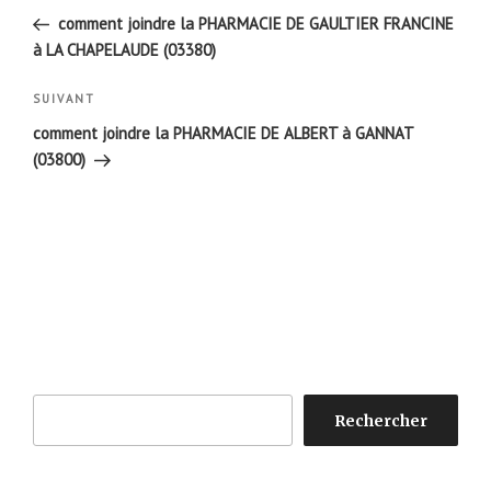
de
précédent
comment joindre la PHARMACIE DE GAULTIER FRANCINE
l’article
à LA CHAPELAUDE (03380)
Article
SUIVANT
suivant
comment joindre la PHARMACIE DE ALBERT à GANNAT
(03800)
Rechercher
Rechercher