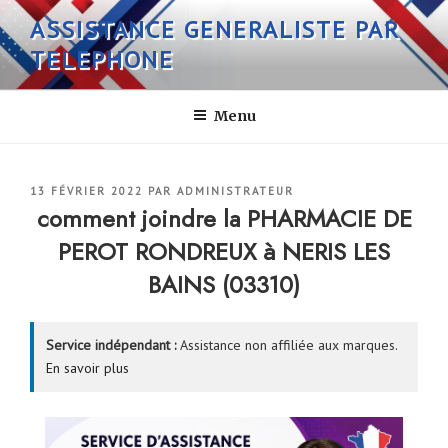
Aller
ASSISTANCE GENERALISTE PAR
au
TELEPHONE
contenu
principal
Menu
PUBLIÉ
13 FÉVRIER 2022
PAR
ADMINISTRATEUR
LE
comment joindre la PHARMACIE DE
PEROT RONDREUX à NERIS LES
BAINS (03310)
Service indépendant :
Assistance non affiliée aux marques.
En savoir plus