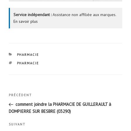
Service indépendant :
Assistance non affiliée aux marques.
En savoir plus
CATÉGORIES
PHARMACIE
ÉTIQUETTES
PHARMACIE
Navigation
Article
PRÉCÉDENT
de
précédent
comment joindre la PHARMACIE DE GUILLERAULT à
l’article
DOMPIERRE SUR BESBRE (03290)
Article
SUIVANT