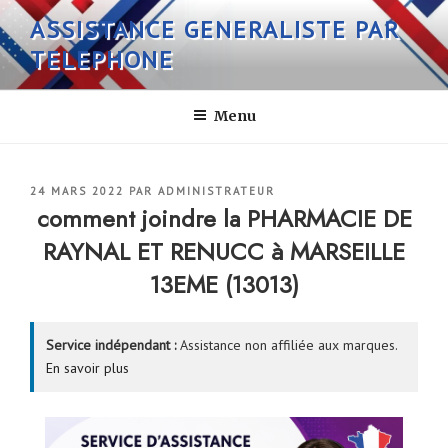
Aller
ASSISTANCE GENERALISTE PAR
au
TELEPHONE
contenu
principal
Menu
PUBLIÉ
24 MARS 2022
PAR
ADMINISTRATEUR
LE
comment joindre la PHARMACIE DE
RAYNAL ET RENUCC à MARSEILLE
13EME (13013)
Service indépendant :
Assistance non affiliée aux marques.
En savoir plus