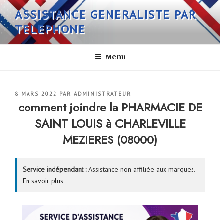
Aller
ASSISTANCE GENERALISTE PAR
au
TELEPHONE
contenu
principal
Menu
PUBLIÉ
8 MARS 2022
PAR
ADMINISTRATEUR
LE
comment joindre la PHARMACIE DE
SAINT LOUIS à CHARLEVILLE
MEZIERES (08000)
Service indépendant :
Assistance non affiliée aux marques.
En savoir plus