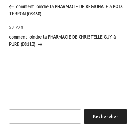
de
précédent
comment joindre la PHARMACIE DE REGIONALE à POIX
l’article
TERRON (08430)
Article
SUIVANT
suivant
comment joindre la PHARMACIE DE CHRISTELLE GUY à
PURE (08110)
Rechercher
Rechercher