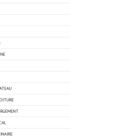
S
GNE
BATEAU
OITURE
ERGEMENT
CAL
INAIRE