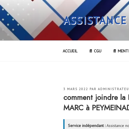
Aller
au
ASSISTANCE
contenu
principal
ACCUEIL
📄 CGU
📄 MENT
PUBLIÉ
3 MARS 2022
PAR
ADMINISTRATE
LE
comment joindre l
MARC à PEYMEINAD
Service indépendant :
Assistance no