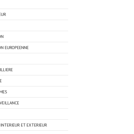
EUR
ON
ON EUROPEENNE
LLIERE
E
IMES
VEILLANCE
NTERIEUR ET EXTERIEUR