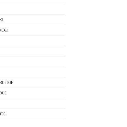
XI
'EAU
IBUTION
QUE
NTE