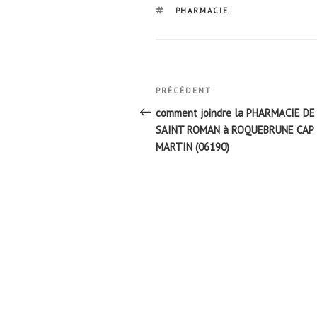
ÉTIQUETTES
PHARMACIE
Navigation
Article
PRÉCÉDENT
de
précédent
comment joindre la PHARMACIE DE
l’article
SAINT ROMAN à ROQUEBRUNE CAP
MARTIN (06190)