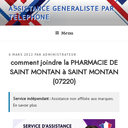
Aller
ASSISTANCE GENERALISTE PAR
au
TELEPHONE
contenu
principal
Menu
PUBLIÉ
6 MARS 2022
PAR
ADMINISTRATEUR
LE
comment joindre la PHARMACIE DE
SAINT MONTAN à SAINT MONTAN
(07220)
Service indépendant :
Assistance non affiliée aux marques.
En savoir plus