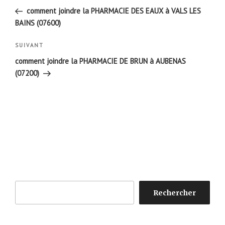
de
précédent
comment joindre la PHARMACIE DES EAUX à VALS LES
l’article
BAINS (07600)
Article
SUIVANT
suivant
comment joindre la PHARMACIE DE BRUN à AUBENAS
(07200)
Rechercher
Rechercher