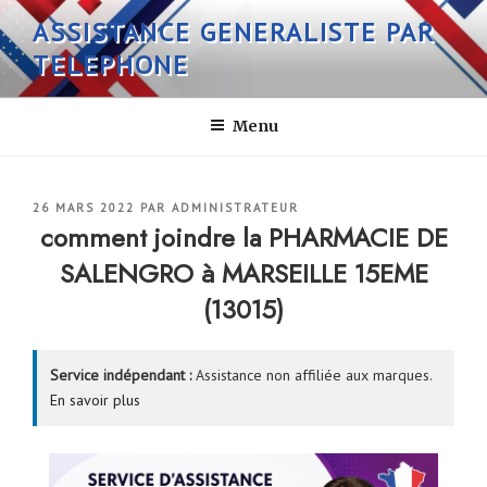
Aller
ASSISTANCE GENERALISTE PAR
au
TELEPHONE
contenu
principal
Menu
PUBLIÉ
26 MARS 2022
PAR
ADMINISTRATEUR
LE
comment joindre la PHARMACIE DE
SALENGRO à MARSEILLE 15EME
(13015)
Service indépendant :
Assistance non affiliée aux marques.
En savoir plus