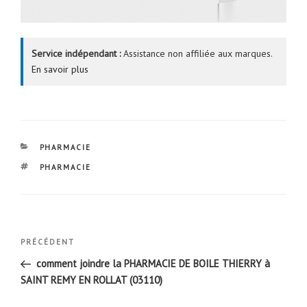
Service indépendant :
Assistance non affiliée aux marques.
En savoir plus
CATÉGORIES
PHARMACIE
ÉTIQUETTES
PHARMACIE
Navigation
Article
PRÉCÉDENT
de
précédent
comment joindre la PHARMACIE DE BOILE THIERRY à
l’article
SAINT REMY EN ROLLAT (03110)