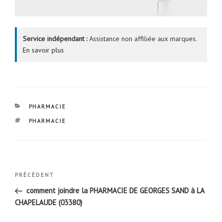
Service indépendant :
Assistance non affiliée aux marques.
En savoir plus
CATÉGORIES
PHARMACIE
ÉTIQUETTES
PHARMACIE
Navigation
Article
PRÉCÉDENT
de
précédent
comment joindre la PHARMACIE DE GEORGES SAND à LA
l’article
CHAPELAUDE (03380)