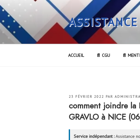
Aller
au
ASSISTANCE
contenu
principal
ACCUEIL
📄 CGU
📄 MENT
PUBLIÉ
23 FÉVRIER 2022
PAR
ADMINISTR
LE
comment joindre l
GRAVLO à NICE (06
Service indépendant :
Assistance no