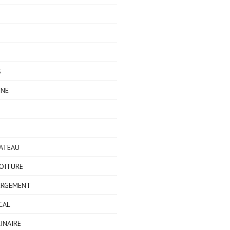
S
GNE
BATEAU
OITURE
ERGEMENT
CAL
INAIRE