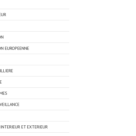
EUR
ON
ON EUROPEENNE
LLIERE
E
IMES
VEILLANCE
NTERIEUR ET EXTERIEUR