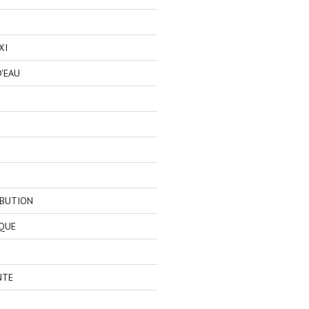
XI
'EAU
IBUTION
QUE
NTE