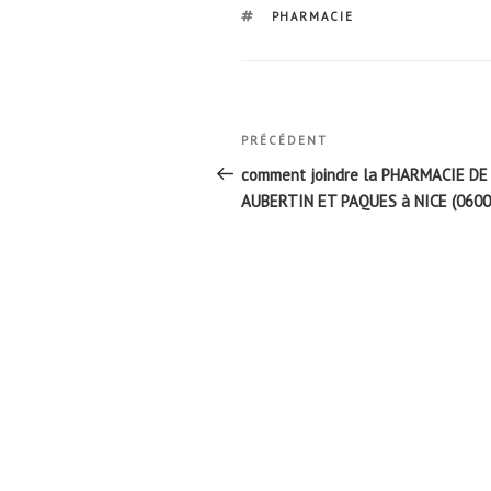
ÉTIQUETTES
PHARMACIE
Navigation
Article
PRÉCÉDENT
de
précédent
comment joindre la PHARMACIE DE
l’article
AUBERTIN ET PAQUES à NICE (0600