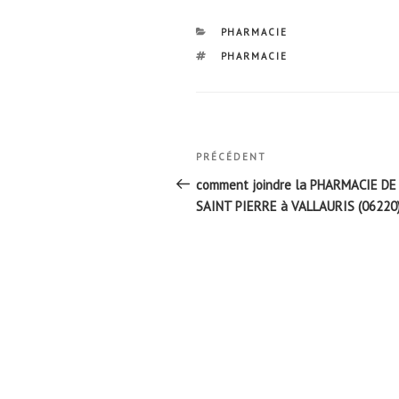
CATÉGORIES
PHARMACIE
ÉTIQUETTES
PHARMACIE
Navigation
Article
PRÉCÉDENT
de
précédent
comment joindre la PHARMACIE DE
l’article
SAINT PIERRE à VALLAURIS (06220