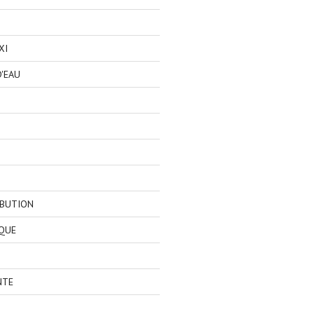
XI
'EAU
IBUTION
QUE
NTE