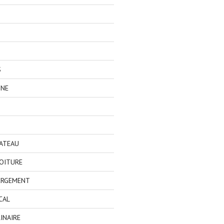
S
GNE
BATEAU
OITURE
ERGEMENT
CAL
INAIRE