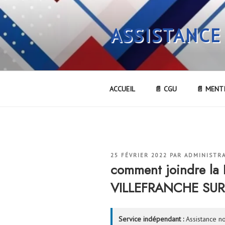
Aller
au
ASSISTANCE
contenu
principal
ACCUEIL
📄 CGU
📄 MENT
PUBLIÉ
25 FÉVRIER 2022
PAR
ADMINISTR
LE
comment joindre la
VILLEFRANCHE SUR
Service indépendant :
Assistance no