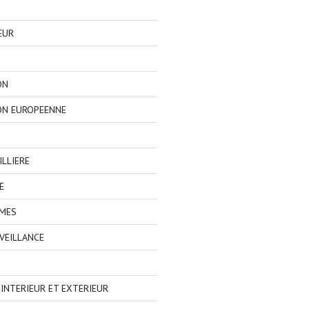
EUR
ON
ON EUROPEENNE
LLIERE
E
IMES
VEILLANCE
NTERIEUR ET EXTERIEUR