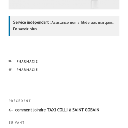
Service indépendant :
Assistance non affiliée aux marques.
En savoir plus
CATÉGORIES
PHARMACIE
ÉTIQUETTES
PHARMACIE
Navigation
Article
PRÉCÉDENT
de
précédent
comment joindre TAXI COLLI à SAINT GOBAIN
l’article
Article
SUIVANT