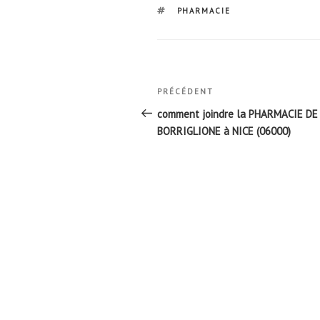
ÉTIQUETTES
PHARMACIE
Navigation
Article
PRÉCÉDENT
de
précédent
comment joindre la PHARMACIE DE
l’article
BORRIGLIONE à NICE (06000)