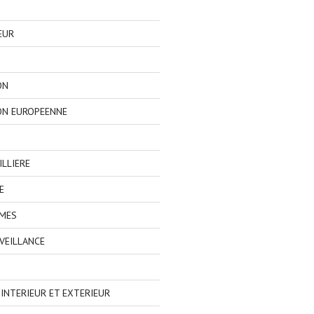
EUR
ON
ON EUROPEENNE
LLIERE
E
IMES
VEILLANCE
NTERIEUR ET EXTERIEUR