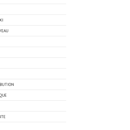
XI
'EAU
IBUTION
QUE
NTE