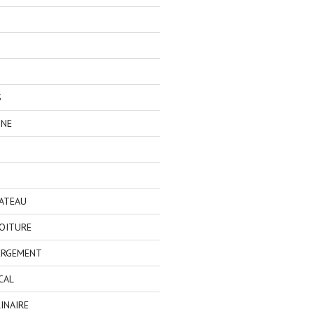
S
GNE
BATEAU
OITURE
ERGEMENT
CAL
INAIRE