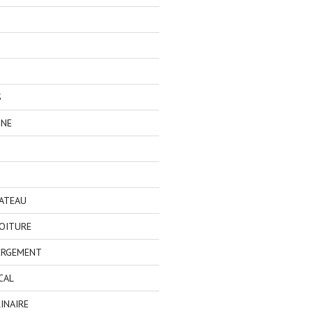
S
GNE
BATEAU
OITURE
ERGEMENT
CAL
INAIRE