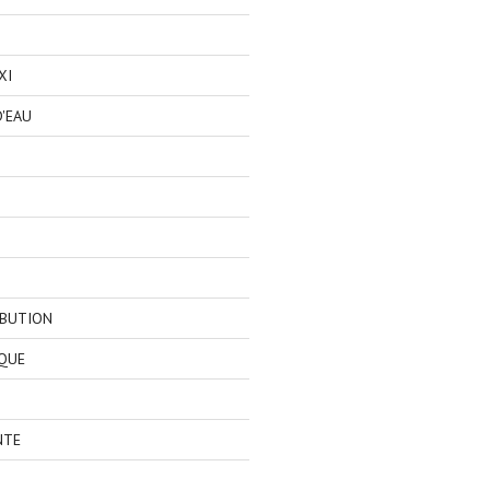
XI
'EAU
IBUTION
QUE
NTE