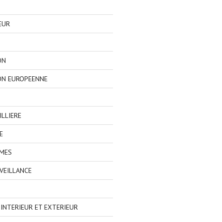
EUR
ON
ON EUROPEENNE
LLIERE
E
IMES
VEILLANCE
NTERIEUR ET EXTERIEUR