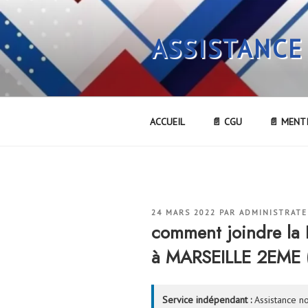
Aller
au
ASSISTANCE
contenu
principal
ACCUEIL
📄 CGU
📄 MENT
PUBLIÉ
24 MARS 2022
PAR
ADMINISTRAT
LE
comment joindre l
à MARSEILLE 2EME 
Service indépendant :
Assistance no