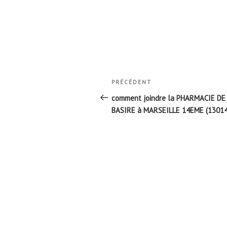
Navigation
Article
PRÉCÉDENT
de
précédent
comment joindre la PHARMACIE DE
l’article
BASIRE à MARSEILLE 14EME (13014