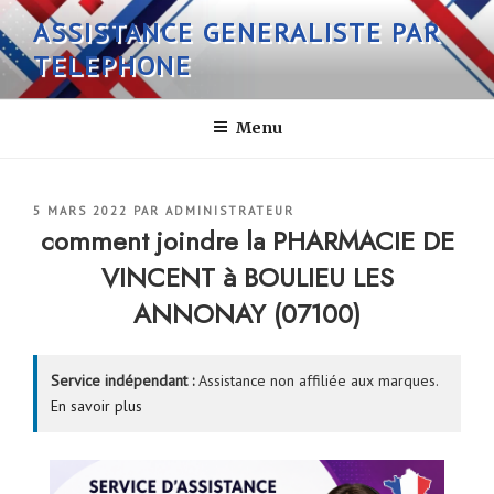
Aller
ASSISTANCE GENERALISTE PAR
au
TELEPHONE
contenu
principal
Menu
PUBLIÉ
5 MARS 2022
PAR
ADMINISTRATEUR
LE
comment joindre la PHARMACIE DE
VINCENT à BOULIEU LES
ANNONAY (07100)
Service indépendant :
Assistance non affiliée aux marques.
En savoir plus