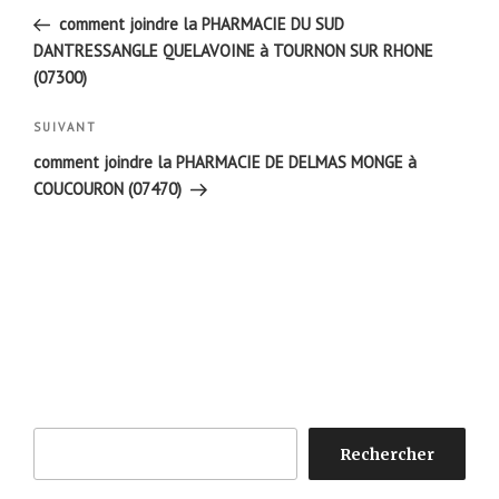
de
précédent
comment joindre la PHARMACIE DU SUD
l’article
DANTRESSANGLE QUELAVOINE à TOURNON SUR RHONE
(07300)
Article
SUIVANT
suivant
comment joindre la PHARMACIE DE DELMAS MONGE à
COUCOURON (07470)
Rechercher
Rechercher