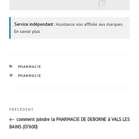
Service indépendant :
Assistance non affiliée aux marques.
En savoir plus
CATÉGORIES
PHARMACIE
ÉTIQUETTES
PHARMACIE
Navigation
Article
PRÉCÉDENT
de
précédent
comment joindre la PHARMACIE DE DEBORNE à VALS LES
l’article
BAINS (07600)