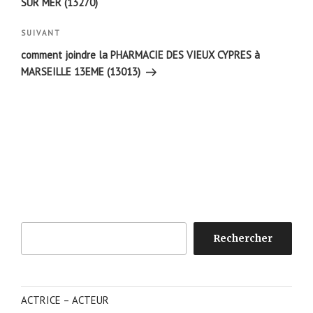
SUR MER (13270)
Article
SUIVANT
suivant
comment joindre la PHARMACIE DES VIEUX CYPRES à
MARSEILLE 13EME (13013)
Rechercher
Rechercher
ACTRICE – ACTEUR