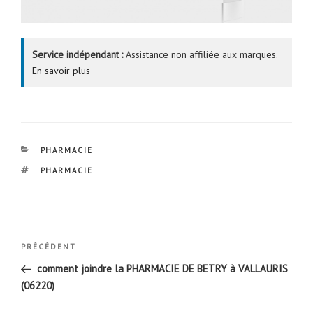
Service indépendant :
Assistance non affiliée aux marques.
En savoir plus
CATÉGORIES
PHARMACIE
ÉTIQUETTES
PHARMACIE
Navigation
Article
PRÉCÉDENT
de
précédent
comment joindre la PHARMACIE DE BETRY à VALLAURIS
l’article
(06220)