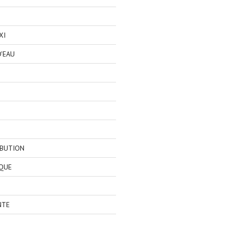
XI
'EAU
IBUTION
QUE
NTE