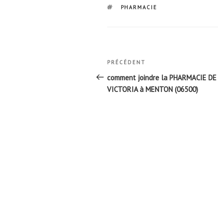
ÉTIQUETTES
PHARMACIE
Navigation
Article
PRÉCÉDENT
de
précédent
comment joindre la PHARMACIE DE
l’article
VICTORIA à MENTON (06500)