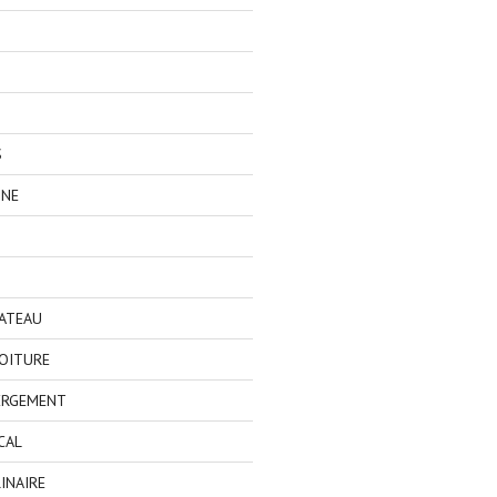
S
GNE
BATEAU
OITURE
ERGEMENT
CAL
INAIRE