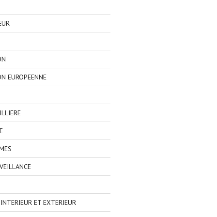
EUR
ON
ON EUROPEENNE
LLIERE
E
IMES
VEILLANCE
NTERIEUR ET EXTERIEUR