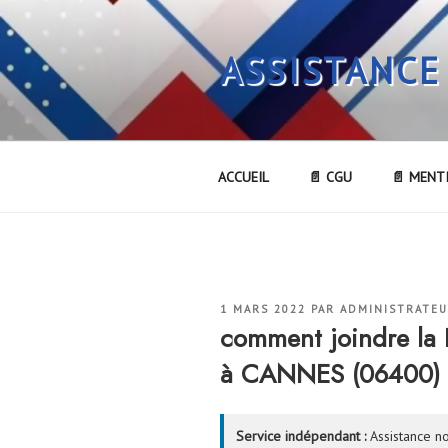
Aller
au
ASSISTANCE
contenu
principal
ACCUEIL
📄 CGU
📄 MENT
PUBLIÉ
1 MARS 2022
PAR
ADMINISTRATE
LE
comment joindre 
à CANNES (06400)
Service indépendant :
Assistance no